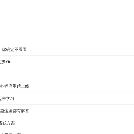
骤，你确定不看看
要Get
e代办程序重磅上线
一起来学习
有问题这里都有解答
超省钱方案