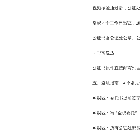
视频核验通过后，公证
常规
个工作日出证，
3
公证书含公证处公章、
邮寄送达
5.
公证书原件直接邮寄到
五、避坑指南：
个常见
4
误区：委托书提前签
❌
误区：写
全权委托
❌
“
”
误区：所有公证处都
❌